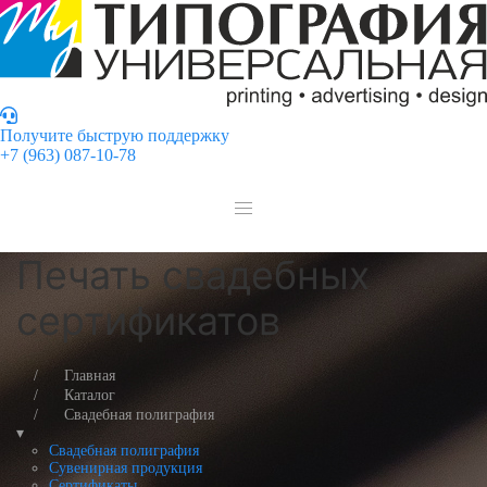
Получите быструю поддержку
+7 (963) 087-10-78
Печать свадебных
сертификатов
Главная
Каталог
Свадебная полиграфия
▾
Свадебная полиграфия
Сувенирная продукция
Сертификаты