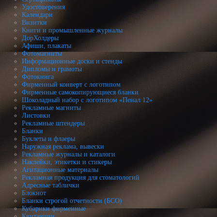
Удостоверения
Календари
Визитки
Книги и промышленные журналы
ДорХолдеры
Афиши, плакаты
Фотомагниты
Информационные доски и стенды
Дипломы и грамоты
Фотокнига
Фирменный конверт с логотипом
Фирменные самокопирующиеся бланки
Шоколадный набор с логотипом «Пенал 12»
Рекламные магниты
Листовки
Рекламные штендеры
Бланки
Буклеты и флаеры
Наружная реклама, вывески
Рекламные журналы и каталоги
Наклейки, этикетки и стикеры
Агитационные материалы
Рекламная продукция для стоматологий
Адресные таблички
Блокнот
Бланки строгой отчетности (БСО)
Кубарики фирменные
Квитанции