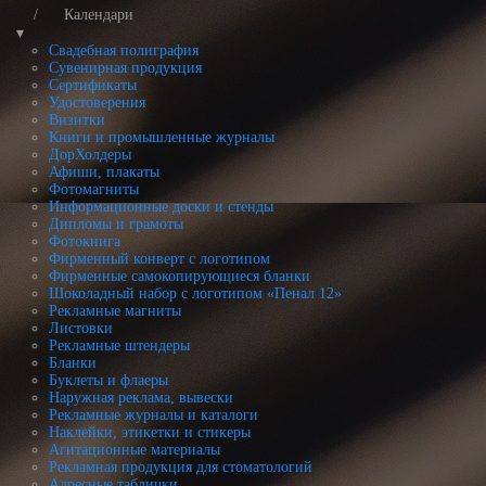
Календари
▾
Свадебная полиграфия
Сувенирная продукция
Сертификаты
Удостоверения
Визитки
Книги и промышленные журналы
ДорХолдеры
Афиши, плакаты
Фотомагниты
Информационные доски и стенды
Дипломы и грамоты
Фотокнига
Фирменный конверт с логотипом
Фирменные самокопирующиеся бланки
Шоколадный набор с логотипом «Пенал 12»
Рекламные магниты
Листовки
Рекламные штендеры
Бланки
Буклеты и флаеры
Наружная реклама, вывески
Рекламные журналы и каталоги
Наклейки, этикетки и стикеры
Агитационные материалы
Рекламная продукция для стоматологий
Адресные таблички