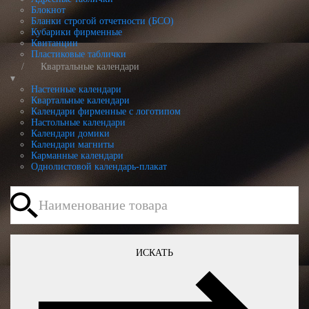
Блокнот
Бланки строгой отчетности (БСО)
Кубарики фирменные
Квитанции
Пластиковые таблички
Квартальные календари
▾
Настенные календари
Квартальные календари
Календари фирменные с логотипом
Настольные календари
Календари домики
Календари магниты
Карманные календари
Однолистовой календарь-плакат
ИСКАТЬ