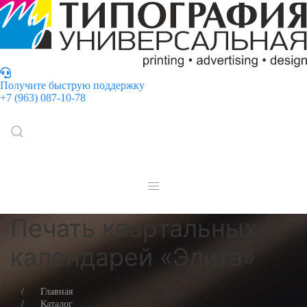
Получите быструю поддержку
+7 (963) 087-10-78
Печать квартальных
календарей «Элита»
Главная
Каталог