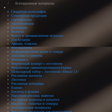
Агитационные материалы
▾
Свадебная полиграфия
Сувенирная продукция
Сертификаты
Удостоверения
Календари
Визитки
Книги и промышленные журналы
ДорХолдеры
Афиши, плакаты
Фотомагниты
Информационные доски и стенды
Дипломы и грамоты
Фотокнига
Фирменный конверт с логотипом
Фирменные самокопирующиеся бланки
Шоколадный набор с логотипом «Пенал 12»
Рекламные магниты
Листовки
Рекламные штендеры
Бланки
Буклеты и флаеры
Наружная реклама, вывески
Рекламные журналы и каталоги
Наклейки, этикетки и стикеры
Агитационные материалы
Рекламная продукция для стоматологий