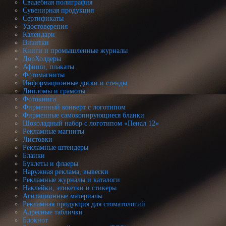
Свадебная полиграфия
Сувенирная продукция
Сертификаты
Удостоверения
Календари
Визитки
Книги и промышленные журналы
ДорХолдеры
Афиши, плакаты
Фотомагниты
Информационные доски и стенды
Дипломы и грамоты
Фотокнига
Фирменный конверт с логотипом
Фирменные самокопирующиеся бланки
Шоколадный набор с логотипом «Пенал 12»
Рекламные магниты
Листовки
Рекламные штендеры
Бланки
Буклеты и флаеры
Наружная реклама, вывески
Рекламные журналы и каталоги
Наклейки, этикетки и стикеры
Агитационные материалы
Рекламная продукция для стоматологий
Адресные таблички
Блокнот