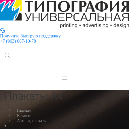
Получите быструю поддержку
+7 (963) 087-10-78
Плакаты А4
Главная
Каталог
Афиши, плакаты
▾