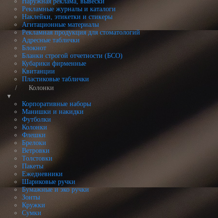
Наружная реклама, вывески
Рекламные журналы и каталоги
Наклейки, этикетки и стикеры
Агитационные материалы
Рекламная продукция для стоматологий
Адресные таблички
Блокнот
Бланки строгой отчетности (БСО)
Кубарики фирменные
Квитанции
Пластиковые таблички
Колонки
▾
Корпоративные наборы
Манишки и накидки
Футболки
Колонки
Флешки
Брелоки
Ветровки
Толстовки
Пакеты
Ежедневники
Шариковые ручки
Бумажные и эко ручки
Зонты
Кружки
Сумки