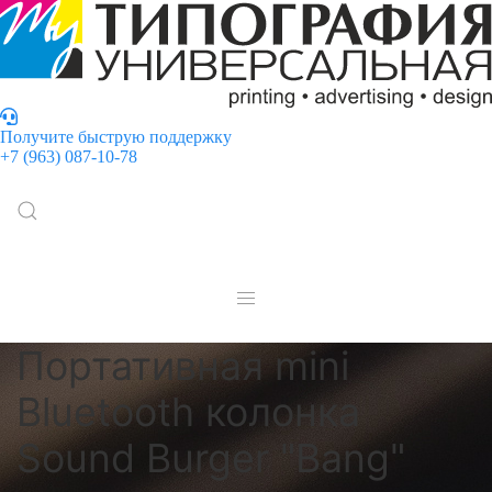
Получите быструю поддержку
+7 (963) 087-10-78
Портативная mini
Bluetooth колонка
Sound Burger "Bang"