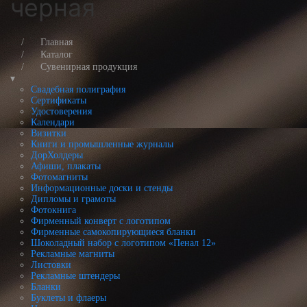
черная
Главная
Каталог
Сувенирная продукция
▾
Свадебная полиграфия
Сертификаты
Удостоверения
Календари
Визитки
Книги и промышленные журналы
ДорХолдеры
Афиши, плакаты
Фотомагниты
Информационные доски и стенды
Дипломы и грамоты
Фотокнига
Фирменный конверт с логотипом
Фирменные самокопирующиеся бланки
Шоколадный набор с логотипом «Пенал 12»
Рекламные магниты
Листовки
Рекламные штендеры
Бланки
Буклеты и флаеры